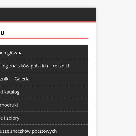
NU
ona główna
alog znaczków polskich – roczniki
zniki – Galeria
ki katalog
rnodruki
ie i zbiory
usze znaczków pocztowych