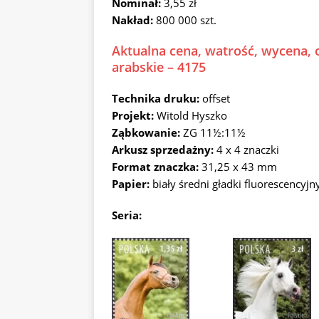
Nominał:
3,55 zł
Nakład:
800 000 szt.
Aktualna cena, watrość, wycena, o
arabskie – 4175
Technika druku:
offset
Projekt:
Witold Hyszko
Ząbkowanie:
ZG 11½:11½
Arkusz sprzedażny:
4 x 4 znaczki
Format znaczka:
31,25 x 43 mm
Papier:
biały średni gładki fluorescencyjn
Seria: