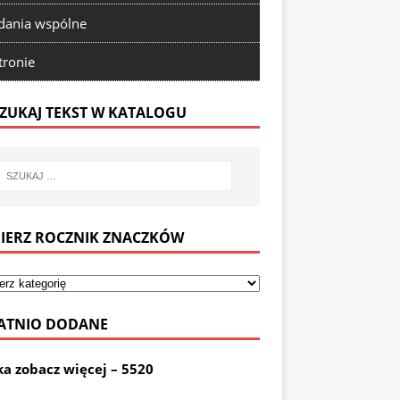
ania wspólne
tronie
ZUKAJ TEKST W KATALOGU
IERZ ROCZNIK ZNACZKÓW
ATNIO DODANE
ka zobacz więcej – 5520