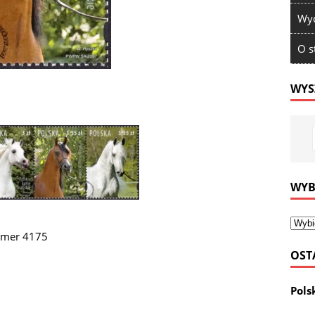
Wyd
O s
WYS
WYB
numer 4175
OST
Pols