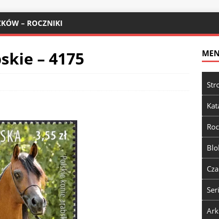
KÓW – ROCZNIKI
skie – 4175
ME
Str
Kat
Roc
Blo
Cza
Ser
Ark