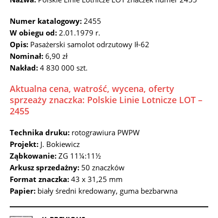
Numer katalogowy:
2455
W obiegu od:
2.01.1979 r.
Opis:
Pasażerski samolot odrzutowy Ił-62
Nominał:
6,90 zł
Nakład:
4 830 000 szt.
Aktualna cena, watrość, wycena, oferty
sprzeaży znaczka: Polskie Linie Lotnicze LOT –
2455
Technika druku:
rotograwiura PWPW
Projekt:
J. Bokiewicz
Ząbkowanie:
ZG 11¼:11½
Arkusz sprzedażny:
50 znaczków
Format znaczka:
43 x 31,25 mm
Papier:
biały średni kredowany, guma bezbarwna