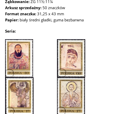
Ząbkowanie:
ZG 11½:11¼
Arkusz sprzedażny:
50 znaczków
Format znaczka:
31,25 x 43 mm
Papier:
biały średni gładki, guma bezbarwna
Seria: