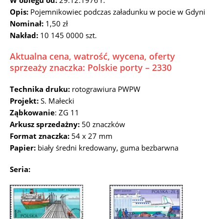
W obiegu od:
29.12.1976 r.
Opis:
Pojemnikowiec podczas załadunku w pocie w Gdyni
Nominał:
1,50 zł
Nakład:
10 145 0000 szt.
Aktualna cena, watrość, wycena, oferty
sprzeaży znaczka: Polskie porty – 2330
Technika druku:
rotograwiura PWPW
Projekt:
S. Małecki
Ząbkowanie
: ZG 11
Arkusz sprzedażny:
50 znaczków
Format znaczka:
54 x 27 mm
Papier:
biały średni kredowany, guma bezbarwna
Seria: