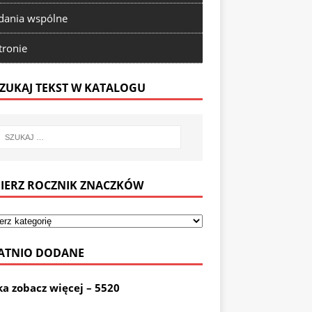
ania wspólne
tronie
ZUKAJ TEKST W KATALOGU
IERZ ROCZNIK ZNACZKÓW
ATNIO DODANE
ka zobacz więcej – 5520