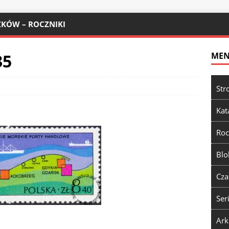
KÓW – ROCZNIKI
35
ME
Str
Kat
Roc
Blo
Cza
Ser
Ark