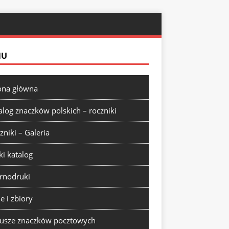
NU
ona główna
alog znaczków polskich – roczniki
zniki – Galeria
ki katalog
rnodruki
ie i zbiory
usze znaczków pocztowych