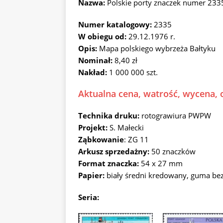
Nazwa:
Polskie porty znaczek numer 233
Numer katalogowy:
2335
W obiegu od:
29.12.1976 r.
Opis:
Mapa polskiego wybrzeża Bałtyku
Nominał:
8,40 zł
Nakład:
1 000 000 szt.
Aktualna cena, watrość, wycena, o
Technika druku:
rotograwiura PWPW
Projekt:
S. Małecki
Ząbkowanie
: ZG 11
Arkusz sprzedażny:
50 znaczków
Format znaczka:
54 x 27 mm
Papier:
biały średni kredowany, guma b
Seria: