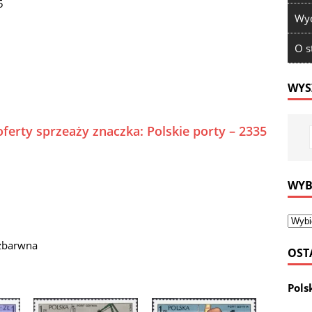
5
Wyd
O s
WYS
ferty sprzeaży znaczka: Polskie porty – 2335
WYB
ezbarwna
OST
Pols