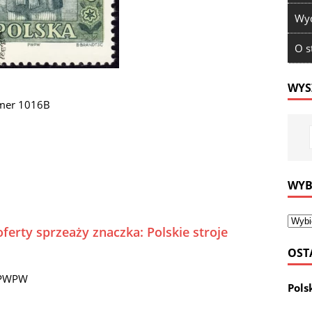
Wyd
O s
WYS
umer 1016B
WYB
ferty sprzeaży znaczka: Polskie stroje
OST
t PWPW
Pols