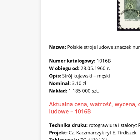
Nazwa:
Polskie stroje ludowe znaczek n
Numer katalogowy:
1016B
W obiegu od:
28.05.1960 r.
Opis:
Strój kujawski – męski
Nominał:
3,10 zł
Nakład:
1 185 000 szt.
Aktualna cena, watrość, wycena, o
ludowe – 1016B
Technika druku:
rotograwiura i stalory
Projekt:
Cz. Kaczmarczyk ryt E. Tirdiszek