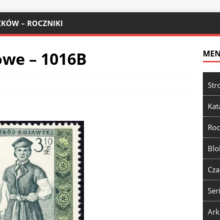
KÓW – ROCZNIKI
owe – 1016B
ME
Str
Kat
Roc
Blo
Cza
Ser
Ark