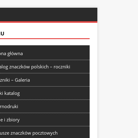
NU
ona główna
alog znaczków polskich – roczniki
zniki – Galeria
ki katalog
rnodruki
ie i zbiory
usze znaczków pocztowych