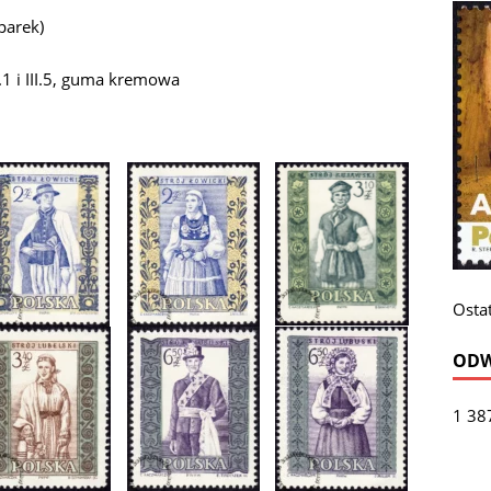
parek)
I.1 i III.5, guma kremowa
Ostat
ODW
1 38