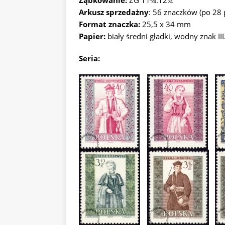
Ząbkowanie:
ZG 11¾:12¼
Arkusz sprzedażny
: 56 znaczków (po 28 
Format znaczka:
25,5 x 34 mm
Papier:
biały średni gładki, wodny znak II
Seria: