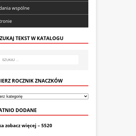
ania wspólne
tronie
ZUKAJ TEKST W KATALOGU
IERZ ROCZNIK ZNACZKÓW
ATNIO DODANE
ka zobacz więcej – 5520