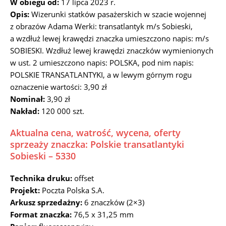
W obiegu od:
17 lipca 2023 r.
Opis:
Wizerunki statków pasażerskich w szacie wojennej
z obrazów Adama Werki: transatlantyk m/s Sobieski,
a wzdłuż lewej krawędzi znaczka umieszczono napis: m/s
SOBIESKI. Wzdłuż lewej krawędzi znaczków wymienionych
w ust. 2 umieszczono napis: POLSKA, pod nim napis:
POLSKIE TRANSATLANTYKI, a w lewym górnym rogu
oznaczenie wartości: 3,90 zł
Nominał:
3,90 zł
Nakład:
120 000 szt.
Aktualna cena, watrość, wycena, oferty
sprzeaży znaczka: Polskie transatlantyki
Sobieski – 5330
Technika druku:
offset
Projekt:
Poczta Polska S.A.
Arkusz sprzedażny:
6 znaczków (2×3)
Format znaczka:
76,5 x 31,25 mm