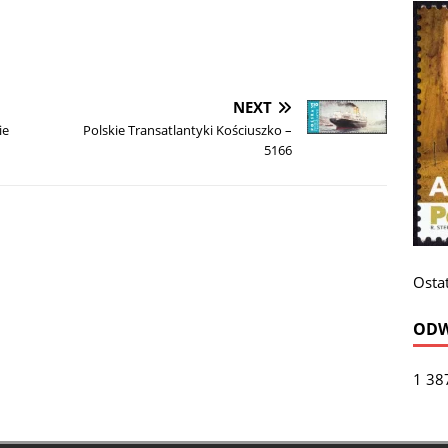
NEXT
ie
Polskie Transatlantyki Kościuszko –
5166
Ostat
ODW
1 38