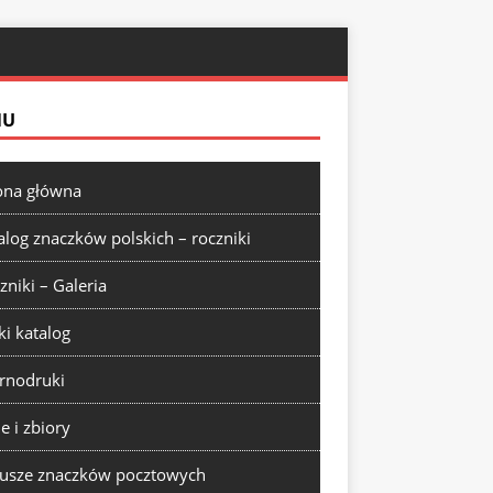
NU
ona główna
alog znaczków polskich – roczniki
zniki – Galeria
ki katalog
rnodruki
ie i zbiory
usze znaczków pocztowych