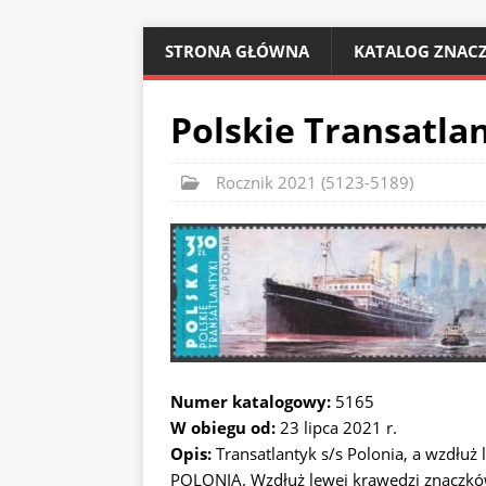
STRONA GŁÓWNA
KATALOG ZNACZ
Polskie Transatlan
Rocznik 2021 (5123-5189)
Numer katalogowy:
5165
W obiegu od:
23 lipca 2021 r.
Opis:
Transatlantyk s/s Polonia, a wzdłuż
POLONIA. Wzdłuż lewej krawędzi znaczkó