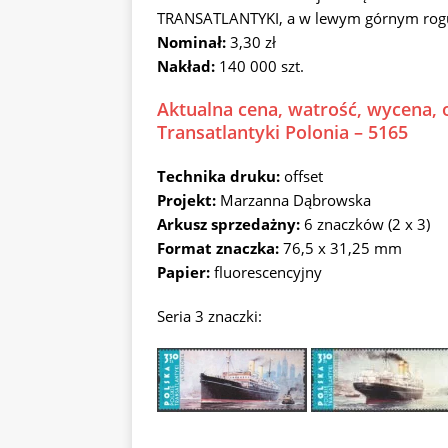
TRANSATLANTYKI, a w lewym górnym rogu o
Nominał:
3,30 zł
Nakład:
140 000 szt.
Aktualna cena, watrość, wycena, o
Transatlantyki Polonia – 5165
Technika druku:
offset
Projekt:
Marzanna Dąbrowska
Arkusz sprzedażny:
6 znaczków (2 x 3)
Format znaczka:
76,5 x 31,25 mm
Papier:
fluorescencyjny
Seria 3 znaczki: