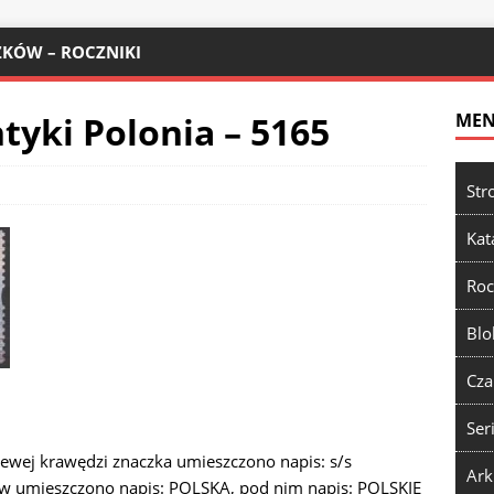
KÓW – ROCZNIKI
tyki Polonia – 5165
ME
Str
Kat
Roc
Blo
Cza
Ser
 lewej krawędzi znaczka umieszczono napis: s/s
Ark
w umieszczono napis: POLSKA, pod nim napis: POLSKIE