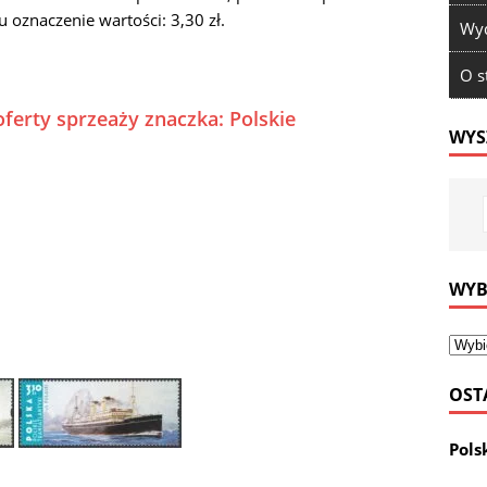
znaczenie wartości: 3,30 zł.
Wyd
O s
ferty sprzeaży znaczka: Polskie
WYS
WYB
OST
Pols