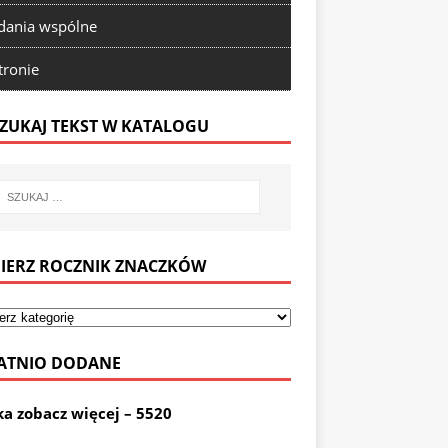
ania wspólne
tronie
ZUKAJ TEKST W KATALOGU
IERZ ROCZNIK ZNACZKÓW
ATNIO DODANE
ka zobacz więcej – 5520