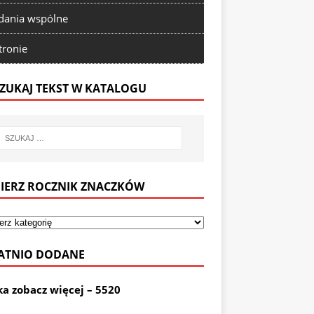
ania wspólne
tronie
ZUKAJ TEKST W KATALOGU
IERZ ROCZNIK ZNACZKÓW
ATNIO DODANE
ka zobacz więcej – 5520