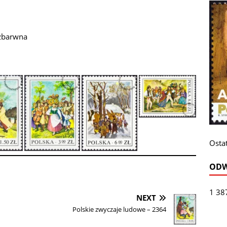
ezbarwna
Ostat
ODW
1 38
NEXT
Polskie zwyczaje ludowe – 2364