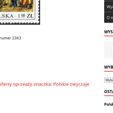
Wyd
O s
WYS
 numer 2363
WYB
oferty sprzeaży znaczka: Polskie zwyczaje
OST
Pols