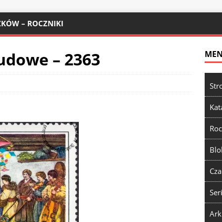
KÓW – ROCZNIKI
ludowe – 2363
ME
Str
Kat
Roc
Blo
Cza
Ser
Ark