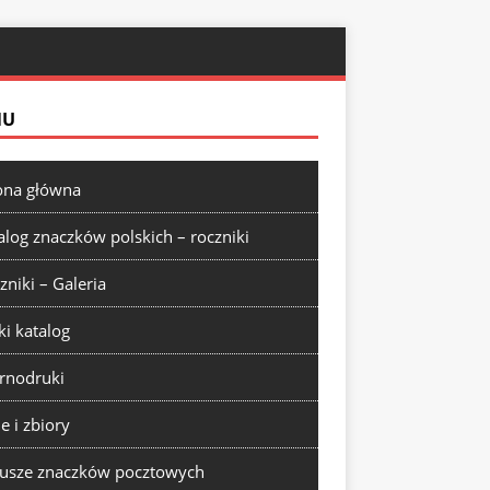
NU
ona główna
alog znaczków polskich – roczniki
zniki – Galeria
ki katalog
rnodruki
ie i zbiory
usze znaczków pocztowych