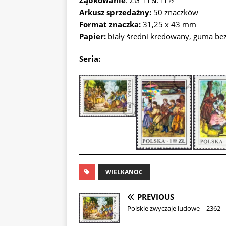
Ząbkowanie
: ZG 11¼:11½
Arkusz sprzedażny:
50 znaczków
Format znaczka:
31,25 x 43 mm
Papier:
biały średni kredowany, guma b
Seria:
WIELKANOC
PREVIOUS
Polskie zwyczaje ludowe – 2362