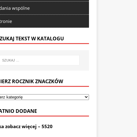
ania wspólne
tronie
ZUKAJ TEKST W KATALOGU
IERZ ROCZNIK ZNACZKÓW
ATNIO DODANE
ka zobacz więcej – 5520