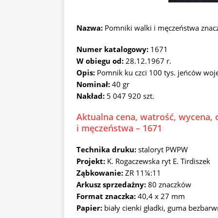
Nazwa:
Pomniki walki i męczeństwa zna
Numer katalogowy:
1671
W obiegu od:
28.12.1967 r.
Opis:
Pomnik ku czci 100 tys. jeńców w
Nominał:
40 gr
Nakład:
5 047 920 szt.
Aktualna cena, watrość, wycena, 
i męczeństwa – 1671
Technika druku:
staloryt PWPW
Projekt:
K. Rogaczewska ryt E. Tirdiszek
Ząbkowanie:
ZR 11¼:11
Arkusz sprzedażny:
80 znaczków
Format znaczka:
40,4 x 27 mm
Papier:
biały cienki gładki, guma bezbar