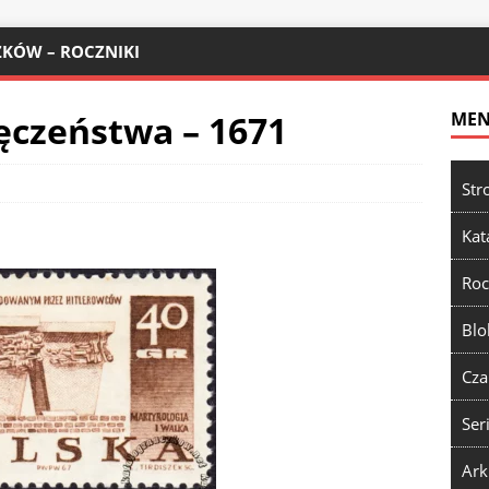
KÓW – ROCZNIKI
ęczeństwa – 1671
ME
Str
Kat
Roc
Blo
Cza
Ser
Ark