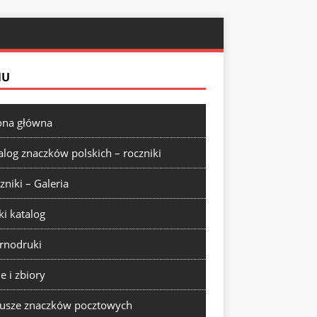
NU
ona główna
alog znaczków polskich – roczniki
zniki – Galeria
ki katalog
rnodruki
ie i zbiory
usze znaczków pocztowych