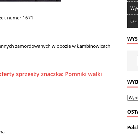
Wyd
czek numer 1671
O s
WYS
ojennych zamordowanych w obozie w Łambinowicach
oferty sprzeaży znaczka: Pomniki walki
WYB
OST
Pols
wna