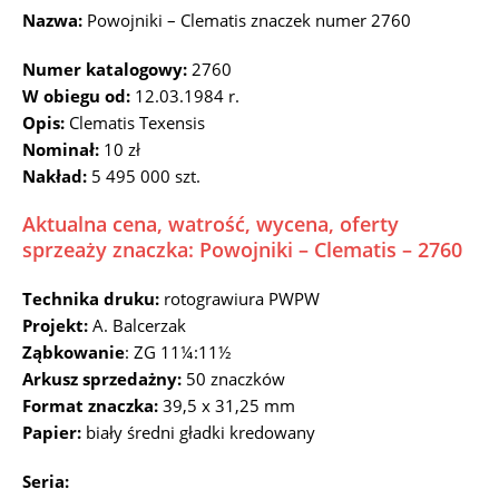
Nazwa:
Powojniki – Clematis znaczek numer 2760
Numer katalogowy:
2760
W obiegu od:
12.03.1984 r.
Opis:
Clematis Texensis
Nominał:
10 zł
Nakład:
5 495 000 szt.
Aktualna cena, watrość, wycena, oferty
sprzeaży znaczka: Powojniki – Clematis – 2760
Technika druku:
rotograwiura PWPW
Projekt:
A. Balcerzak
Ząbkowanie
: ZG 11¼:11½
Arkusz sprzedażny:
50 znaczków
Format znaczka:
39,5 x 31,25 mm
Papier:
biały średni gładki kredowany
Seria: