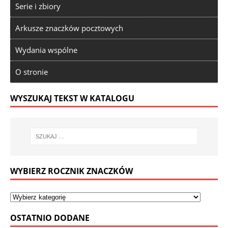
Serie i zbiory
Arkusze znaczków pocztowych
Wydania wspólne
O stronie
WYSZUKAJ TEKST W KATALOGU
WYBIERZ ROCZNIK ZNACZKÓW
OSTATNIO DODANE