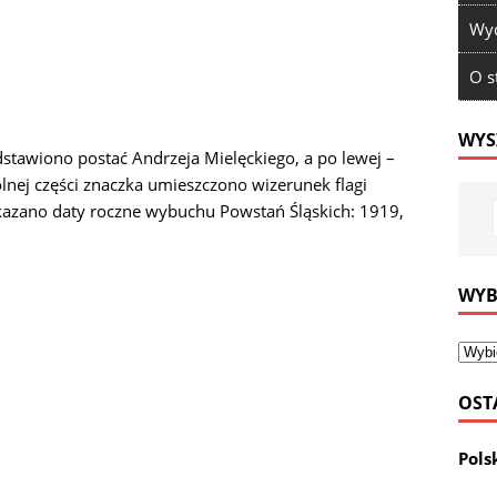
Wyd
O s
WYS
dstawiono postać Andrzeja Mielęckiego, a po lewej –
lnej części znaczka umieszczono wizerunek flagi
wskazano daty roczne wybuchu Powstań Śląskich: 1919,
WYB
OST
Pols