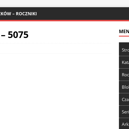
KÓW – ROCZNIKI
 – 5075
ME
Str
Kat
Roc
Blo
Cza
Ser
Ark