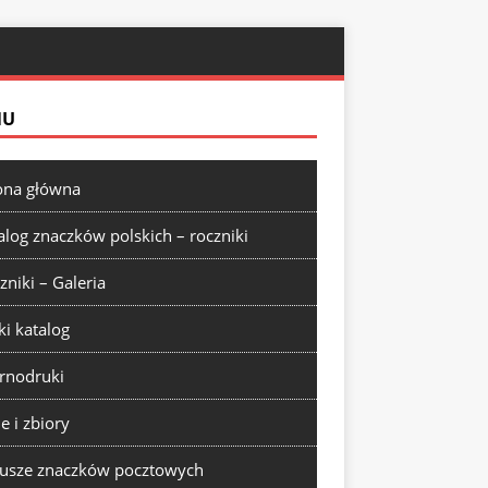
NU
ona główna
alog znaczków polskich – roczniki
zniki – Galeria
ki katalog
rnodruki
ie i zbiory
usze znaczków pocztowych