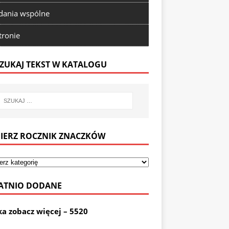
ania wspólne
tronie
ZUKAJ TEKST W KATALOGU
IERZ ROCZNIK ZNACZKÓW
ATNIO DODANE
ka zobacz więcej – 5520