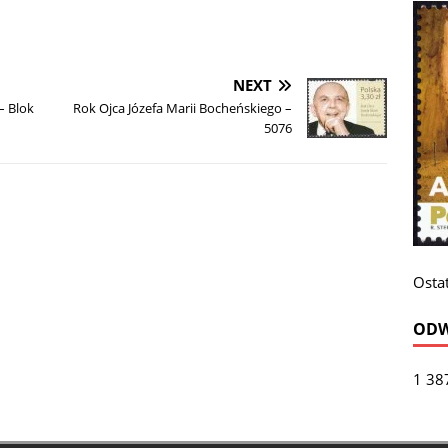
NEXT
– Blok
Rok Ojca Józefa Marii Bocheńskiego –
5076
Ostat
ODW
1 38