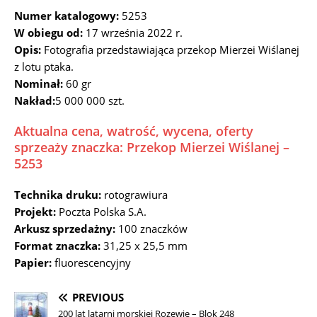
Numer katalogowy:
5253
W obiegu od:
17 września 2022 r.
Opis:
Fotografia przedstawiająca przekop Mierzei Wiślanej
z lotu ptaka.
Nominał:
60 gr
Nakład:
5 000 000 szt.
Aktualna cena, watrość, wycena, oferty
sprzeaży znaczka: Przekop Mierzei Wiślanej –
5253
Technika druku:
rotograwiura
Projekt:
Poczta Polska S.A.
Arkusz sprzedażny:
100 znaczków
Format znaczka:
31,25 x 25,5 mm
Papier:
fluorescencyjny
PREVIOUS
200 lat latarni morskiej Rozewie – Blok 248