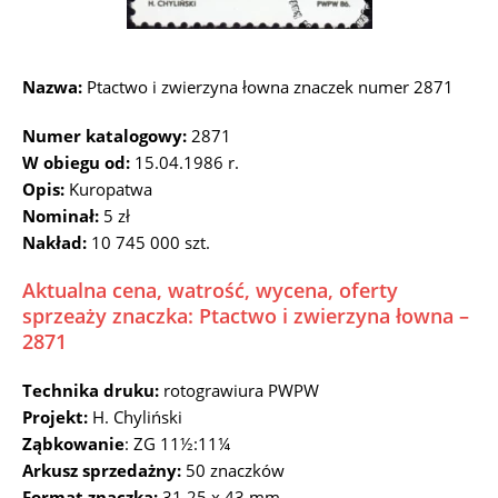
Nazwa:
Ptactwo i zwierzyna łowna znaczek numer 2871
Numer katalogowy:
2871
W obiegu od:
15.04.1986 r.
Opis:
Kuropatwa
Nominał:
5 zł
Nakład:
10 745 000 szt.
Aktualna cena, watrość, wycena, oferty
sprzeaży znaczka: Ptactwo i zwierzyna łowna –
2871
Technika druku:
rotograwiura PWPW
Projekt:
H. Chyliński
Ząbkowanie
: ZG 11½:11¼
Arkusz sprzedażny:
50 znaczków
Format znaczka:
31,25 x 43 mm