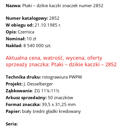
Nazwa:
Ptaki – dzikie kaczki znaczek numer 2852
Numer katalogowy:
2852
W obiegu od:
21.10.1985 r.
Opis:
Czernica
Nominał:
10 zł
Nakład:
8 540 000 szt.
Aktualna cena, watrość, wycena, oferty
sprzeaży znaczka: Ptaki – dzikie kaczki – 2852
Technika druku:
rotograwiura PWPW
Projekt:
J. Desselberger
Ząbkowanie
: ZG 11¼:11½
Arkusz sprzedażny:
50 znaczków
Format znaczka:
39,5 x 31,25 mm
Papier:
biały średni gładki kredowany
Seria: