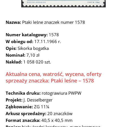
Nazwa:
Ptaki leśne znaczek numer 1578
Numer katalogowy:
1578
W obiegu od:
17.11.1966 r.
Opis:
Sikorka bogatka
Nominał:
7,10 zł
Nakład:
1 058 020 szt.
Aktualna cena, watrość, wycena, oferty
sprzeaży znaczka: Ptaki leśne – 1578
Technika druku:
rotograwiura PWPW
Projekt:
J. Desselberger
Ząbkowanie:
ZG 11¼
Arkusz sprzedażny:
20 znaczków
Format znaczka:
40,5 x 40,5 mm