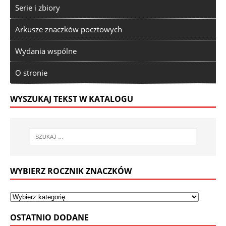
Serie i zbiory
Arkusze znaczków pocztowych
Wydania wspólne
O stronie
WYSZUKAJ TEKST W KATALOGU
WYBIERZ ROCZNIK ZNACZKÓW
OSTATNIO DODANE