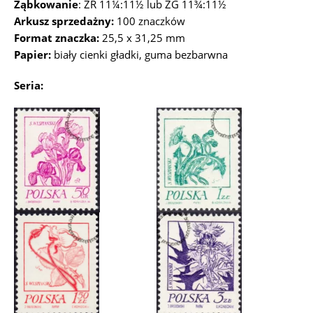
Ząbkowanie
: ZR 11¼:11½ lub ZG 11¾:11½
Arkusz sprzedażny:
100 znaczków
Format znaczka:
25,5 x 31,25 mm
Papier:
biały cienki gładki, guma bezbarwna
Seria: