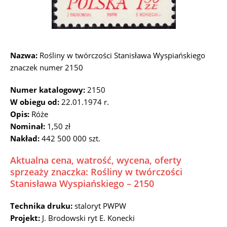
Nazwa:
Rośliny w twórczości Stanisława Wyspiańskiego
znaczek numer 2150
Numer katalogowy:
2150
W obiegu od:
22.01.1974 r.
Opis:
Róże
Nominał:
1,50 zł
Nakład:
442 500 000 szt.
Aktualna cena, watrość, wycena, oferty
sprzeaży znaczka: Rośliny w twórczości
Stanisława Wyspiańskiego – 2150
Technika druku:
staloryt PWPW
Projekt:
J. Brodowski ryt E. Konecki