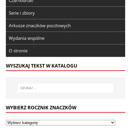
Czarnodruki
Serie i zbiory
Arkusze znaczków pocztowych
Wydania wspólne
O stronie
WYSZUKAJ TEKST W KATALOGU
WYBIERZ ROCZNIK ZNACZKÓW