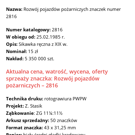
Nazwa:
Rozwój pojazdów pożarniczych znaczek numer
2816
Numer katalogowy:
2816
W obiegu od:
25.02.1985 r.
Opis:
Sikawka ręczna z XIX w.
Nominał:
15 zł
Nakład:
5 350 000 szt.
Aktualna cena, watrość, wycena, oferty
sprzeaży znaczka: Rozwój pojazdów
pożarniczych – 2816
Technika druku:
rotograwiura PWPW
Projekt:
Z. Stasik
Ząbkowanie
: ZG 11¼:11½
Arkusz sprzedażny:
50 znaczków
Format znaczka:
43 x 31,25 mm
Papier:
biały średni gładki kredowany