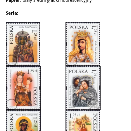
Papier:
biały średni gładki fluorescencyjny
Seria: