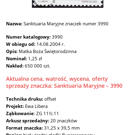
Nazwa:
Sanktuaria Maryjne znaczek numer 3990
Numer katalogowy:
3990
W obiegu od:
14.08.2004 r.
Opis:
Matka Boża Świętorodzinna
Nominał:
1,25 zł
Nakład:
650 000 szt.
Aktualna cena, watrość, wycena, oferty
sprzeaży znaczka: Sanktuaria Maryjne – 3990
Technika druku:
offset
Projekt:
Ewa Libera
Ząbkowanie
: ZG 11½:11
Arkusz sprzedażny:
20 znaczków
Format znaczka:
31,25 x 39,5 mm