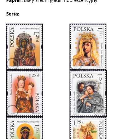
Papier:
biały średni gładki fluorescencyjny
Seria: