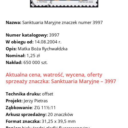
Nazwa:
Sanktuaria Maryjne znaczek numer 3997
Numer katalogowy:
3997
W obiegu od:
14.08.2004 r.
Opis:
Matka Boża Rychwałdzka
Nominał:
1,25 zł
Nakład:
650 000 szt.
Aktualna cena, watrość, wycena, oferty
sprzeaży znaczka: Sanktuaria Maryjne – 3997
Technika druku:
offset
Projekt:
Jerzy Pietras
Ząbkowanie
: ZG 11½:11
Arkusz sprzedażny:
20 znaczków
Format znaczka:
31,25 x 39,5 mm