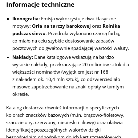
Informacje techniczne
Ikonografia:
Emisja wykorzystuje dwa klasyczne
motywy:
Orła na tarczy barokowej
oraz
Rolnika
podczas siewu
. Przedruki wykonano czarną farbą,
co miało na celu szybkie dostosowanie zapasów
pocztowych do gwałtownie spadającej wartości waluty.
Nakłady:
Dane katalogowe wskazują na bardzo
wysokie nakłady, przekraczające 20 milionów sztuk dla
większości nominałów (wyjątkiem jest nr 168
z nakładem ok. 10,4 mln sztuk), co odzwierciedlało
masowe zapotrzebowanie na znaki opłaty w tamtym
okresie.
Katalog dostarcza również informacji o specyficznych
kolorach znaczków bazowych (m.in. brązowo-fioletowy,
szarozielony, czerwony, niebieski i liliowy) oraz ułatwia
identyfikację poszczególnych walorów dzięki
bezpośrednim odnośnikom do ich kart szczegółowych.