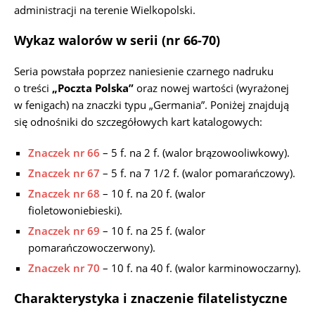
administracji na terenie Wielkopolski.
Wykaz walorów w serii (nr 66-70)
Seria powstała poprzez naniesienie czarnego nadruku
o treści
„Poczta Polska”
oraz nowej wartości (wyrażonej
w fenigach) na znaczki typu „Germania”. Poniżej znajdują
się odnośniki do szczegółowych kart katalogowych:
Znaczek nr 66
– 5 f. na 2 f. (walor brązowooliwkowy).
Znaczek nr 67
– 5 f. na 7 1/2 f. (walor pomarańczowy).
Znaczek nr 68
– 10 f. na 20 f. (walor
fioletowoniebieski).
Znaczek nr 69
– 10 f. na 25 f. (walor
pomarańczowoczerwony).
Znaczek nr 70
– 10 f. na 40 f. (walor karminowoczarny).
Charakterystyka i znaczenie filatelistyczne