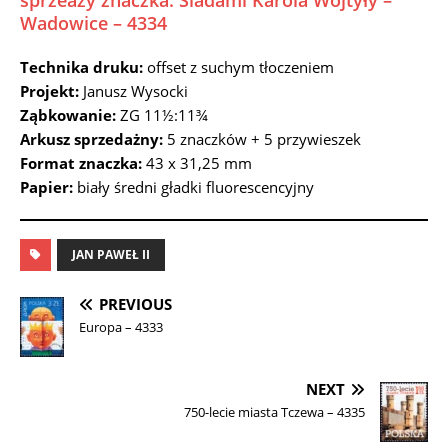
sprzeaży znaczka: Śladami Karola Wojtyły –
Wadowice – 4334
Technika druku:
offset z suchym tłoczeniem
Projekt:
Janusz Wysocki
Ząbkowanie:
ZG 11½:11¾
Arkusz sprzedażny:
5 znaczków + 5 przywieszek
Format znaczka:
43 x 31,25 mm
Papier:
biały średni gładki fluorescencyjny
JAN PAWEŁ II
PREVIOUS
Europa – 4333
NEXT
750-lecie miasta Tczewa – 4335