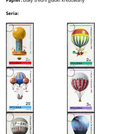
Papier:
biały średni gładki kredowany
Seria: