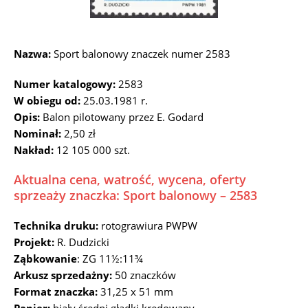
Nazwa:
Sport balonowy znaczek numer 2583
Numer katalogowy:
2583
W obiegu od:
25.03.1981 r.
Opis:
Balon pilotowany przez E. Godard
Nominał:
2,50 zł
Nakład:
12 105 000 szt.
Aktualna cena, watrość, wycena, oferty
sprzeaży znaczka: Sport balonowy – 2583
Technika druku:
rotograwiura PWPW
Projekt:
R. Dudzicki
Ząbkowanie
: ZG 11½:11¾
Arkusz sprzedażny:
50 znaczków
Format znaczka:
31,25 x 51 mm