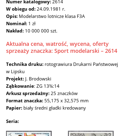
Numer katalogowy:
2614
W obiegu od:
24.09.1981 r.
Opis:
Modelarstwo lotnicze klasa F3A
Nominał:
1 zł
Nakład:
10 000 000 szt.
Aktualna cena, watrość, wycena, oferty
sprzeaży znaczka: Sport modelarski – 2614
Technika druku:
rotograwiura Drukarni Państwowej
w Lipsku
Projekt:
J. Brodowski
Ząbkowanie
: ZG 13¾:14
Arkusz sprzedażny:
25 znaczków
Format znaczka:
55,175 x 32,575 mm
Papier:
biały średni gładki kredowany
Seria: