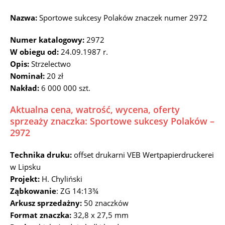
Nazwa:
Sportowe sukcesy Polaków znaczek numer 2972
Numer katalogowy:
2972
W obiegu od:
24.09.1987 r.
Opis:
Strzelectwo
Nominał:
20 zł
Nakład:
6 000 000 szt.
Aktualna cena, watrość, wycena, oferty
sprzeaży znaczka: Sportowe sukcesy Polaków –
2972
Technika druku:
offset drukarni VEB Wertpapierdruckerei
w Lipsku
Projekt:
H. Chyliński
Ząbkowanie
: ZG 14:13¾
Arkusz sprzedażny:
50 znaczków
Format znaczka:
32,8 x 27,5 mm