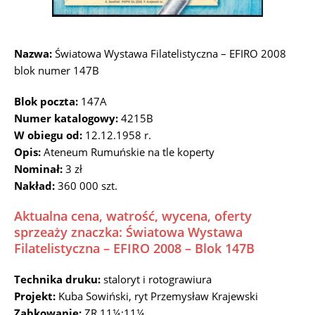
Nazwa:
Światowa Wystawa Filatelistyczna – EFIRO 2008
blok numer 147B
Blok poczta:
147A
Numer katalogowy:
4215B
W obiegu od:
12.12.1958 r.
Opis:
Ateneum Rumuńskie na tle koperty
Nominał:
3 zł
Nakład:
360 000 szt.
Aktualna cena, watrość, wycena, oferty
sprzeaży znaczka: Światowa Wystawa
Filatelistyczna – EFIRO 2008 – Blok 147B
Technika druku:
staloryt i rotograwiura
Projekt:
Kuba Sowiński, ryt Przemysław Krajewski
Ząbkowanie:
ZR 11¼:11¼