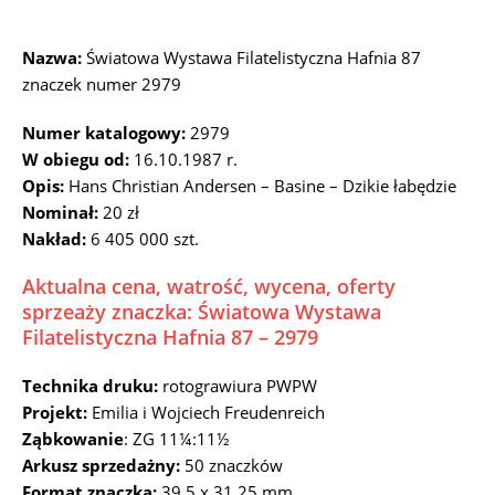
Nazwa:
Światowa Wystawa Filatelistyczna Hafnia 87
znaczek numer 2979
Numer katalogowy:
2979
W obiegu od:
16.10.1987 r.
Opis:
Hans Christian Andersen – Basine – Dzikie łabędzie
Nominał:
20 zł
Nakład:
6 405 000 szt.
Aktualna cena, watrość, wycena, oferty
sprzeaży znaczka: Światowa Wystawa
Filatelistyczna Hafnia 87 – 2979
Technika druku:
rotograwiura PWPW
Projekt:
Emilia i Wojciech Freudenreich
Ząbkowanie
: ZG 11¼:11½
Arkusz sprzedażny:
50 znaczków
Format znaczka:
39,5 x 31,25 mm