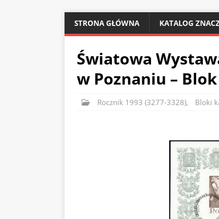
STRONA GŁÓWNA
KATALOG ZNACZ
Światowa Wystawa 
w Poznaniu – Blok
Rocznik 1993 (3277-3328)
,
Bloki k