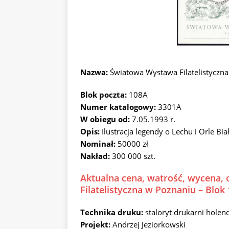
Nazwa:
Światowa Wystawa Filatelistyczn
Blok poczta:
108A
Numer katalogowy:
3301A
W obiegu od:
7.05.1993 r.
Opis:
Ilustracja legendy o Lechu i Orle Bi
Nominał:
50000 zł
Nakład:
300 000 szt.
Aktualna cena, watrość, wycena,
Filatelistyczna w Poznaniu – Blok
Technika druku:
staloryt drukarni holend
Projekt:
Andrzej Jeziorkowski