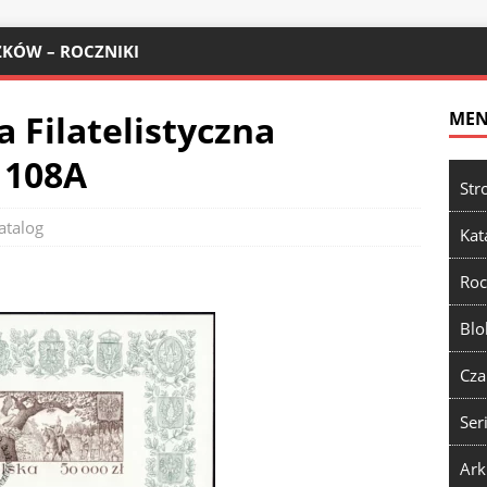
KÓW – ROCZNIKI
Filatelistyczna
ME
 108A
Str
atalog
Kat
Roc
Blo
Cza
Ser
Ark