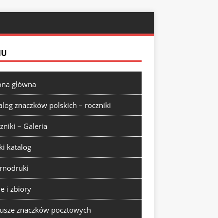
NU
ona główna
alog znaczków polskich – roczniki
zniki – Galeria
ki katalog
rnodruki
ie i zbiory
usze znaczków pocztowych