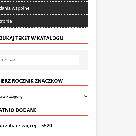
ania wspólne
tronie
ZUKAJ TEKST W KATALOGU
IERZ ROCZNIK ZNACZKÓW
ATNIO DODANE
ka zobacz więcej – 5520