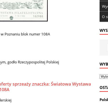
Wyd
O s
WYS
a w Poznaniu blok numer 108A
ałym, godło Rzeczypospolitej Polskiej
WYB
 oferty sprzeaży znaczka: Światowa Wystawa
OST
 108A
Pols
erskiej