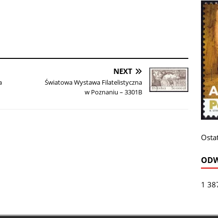
NEXT
a
Światowa Wystawa Filatelistyczna
w Poznaniu – 3301B
Ostat
ODW
1 38