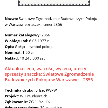
Nazwa:
Światowe Zgromadzenie Budowniczych Pokoju
w Warszawie znaczek numer 2356
Numer katalogowy:
2356
W obiegu od:
6.05.1977 r.
Opis:
Gołąb – symbol pokoju
Nominał:
1,50 zł
Nakład:
10 245 000 szt.
Aktualna cena, watrość, wycena, oferty
sprzeaży znaczka: Światowe Zgromadzenie
Budowniczych Pokoju w Warszawie – 2356
Technika druku:
offset PWPW
Projekt:
W. Freudenreich
Ząbkowanie
: ZG 11¼:11½
Arkusz sprzedażny:
30 znaczków