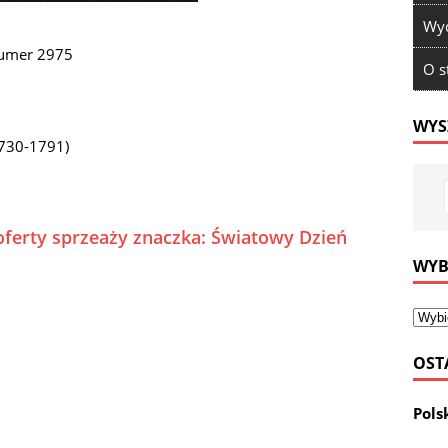
Wyd
numer 2975
O s
WYS
1730-1791)
oferty sprzeaży znaczka: Światowy Dzień
WYB
OST
Pols