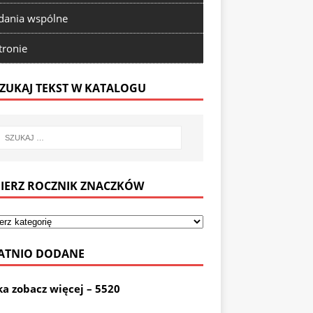
ania wspólne
tronie
ZUKAJ TEKST W KATALOGU
IERZ ROCZNIK ZNACZKÓW
ATNIO DODANE
ka zobacz więcej – 5520