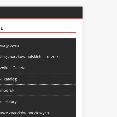
NU
ona główna
alog znaczków polskich – roczniki
zniki – Galeria
ki katalog
rnodruki
ie i zbiory
usze znaczków pocztowych