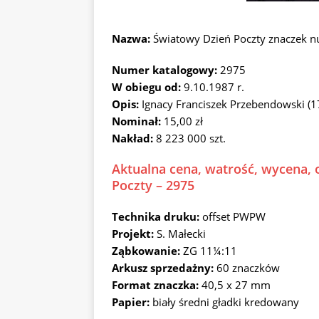
Nazwa:
Światowy Dzień Poczty znaczek 
Numer katalogowy:
2975
W obiegu od:
9.10.1987 r.
Opis:
Ignacy Franciszek Przebendowski (
Nominał:
15,00 zł
Nakład:
8 223 000 szt.
Aktualna cena, watrość, wycena, 
Poczty – 2975
Technika druku:
offset PWPW
Projekt:
S. Małecki
Ząbkowanie:
ZG 11¼:11
Arkusz sprzedażny:
60 znaczków
Format znaczka:
40,5 x 27 mm
Papier:
biały średni gładki kredowany