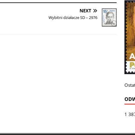
NEXT
Wybitni działacze SD – 2976
Ostat
ODW
1 38