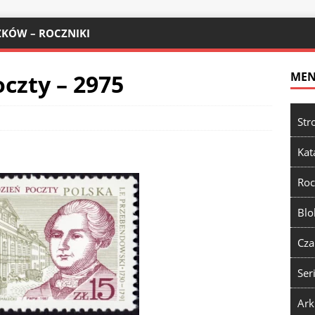
KÓW – ROCZNIKI
czty – 2975
ME
Str
Kat
Roc
Blo
Cza
Ser
Ark