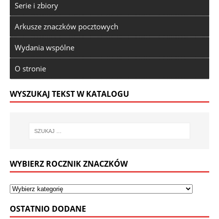
Serie i zbiory
Arkusze znaczków pocztowych
Wydania wspólne
O stronie
WYSZUKAJ TEKST W KATALOGU
WYBIERZ ROCZNIK ZNACZKÓW
OSTATNIO DODANE