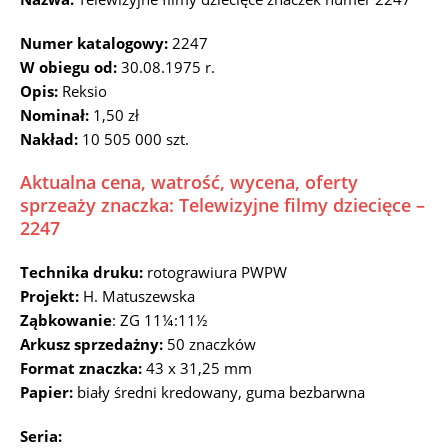
Numer katalogowy:
2247
W obiegu od:
30.08.1975 r.
Opis:
Reksio
Nominał:
1,50 zł
Nakład:
10 505 000 szt.
Aktualna cena, watrość, wycena, oferty
sprzeaży znaczka: Telewizyjne filmy dziecięce –
2247
Technika druku:
rotograwiura PWPW
Projekt:
H. Matuszewska
Ząbkowanie
: ZG 11¼:11½
Arkusz sprzedażny:
50 znaczków
Format znaczka:
43 x 31,25 mm
Papier:
biały średni kredowany, guma bezbarwna
Seria: