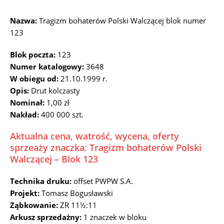
Nazwa:
Tragizm bohaterów Polski Walczącej blok numer
123
Blok poczta:
123
Numer katalogowy:
3648
W obiegu od:
21.10.1999 r.
Opis:
Drut kolczasty
Nominał:
1,00 zł
Nakład:
400 000 szt.
Aktualna cena, watrość, wycena, oferty
sprzeaży znaczka: Tragizm bohaterów Polski
Walczącej – Blok 123
Technika druku:
offset PWPW S.A.
Projekt:
Tomasz Bogusławski
Ząbkowanie:
ZR 11½:11
Arkusz sprzedażny:
1 znaczek w bloku