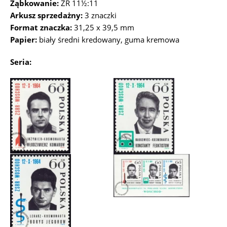
Ząbkowanie:
ZR 11½:11
Arkusz sprzedażny:
3 znaczki
Format znaczka:
31,25 x 39,5 mm
Papier:
biały średni kredowany, guma kremowa
Seria: