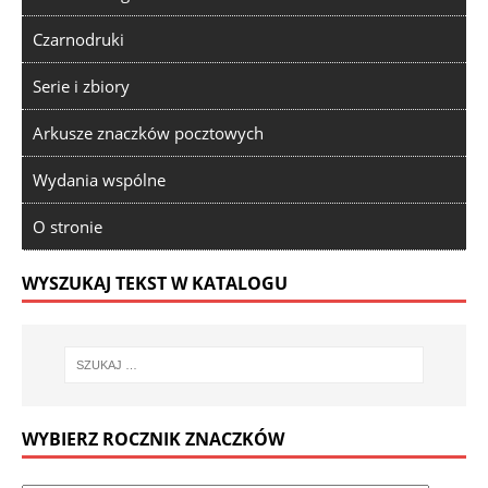
Czarnodruki
Serie i zbiory
Arkusze znaczków pocztowych
Wydania wspólne
O stronie
WYSZUKAJ TEKST W KATALOGU
WYBIERZ ROCZNIK ZNACZKÓW