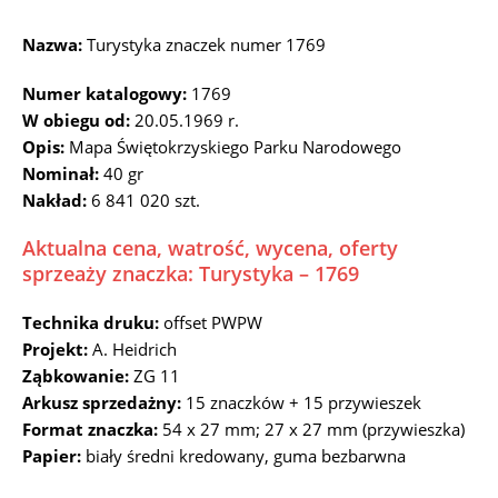
Nazwa:
Turystyka znaczek numer 1769
Numer katalogowy:
1769
W obiegu od:
20.05.1969 r.
Opis:
Mapa Świętokrzyskiego Parku Narodowego
Nominał:
40 gr
Nakład:
6 841 020 szt.
Aktualna cena, watrość, wycena, oferty
sprzeaży znaczka: Turystyka – 1769
Technika druku:
offset PWPW
Projekt:
A. Heidrich
Ząbkowanie:
ZG 11
Arkusz sprzedażny:
15 znaczków + 15 przywieszek
Format znaczka:
54 x 27 mm; 27 x 27 mm (przywieszka)
Papier:
biały średni kredowany, guma bezbarwna