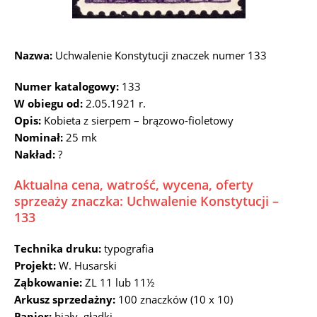
Nazwa:
Uchwalenie Konstytucji znaczek numer 133
Numer katalogowy:
133
W obiegu od:
2.05.1921 r.
Opis:
Kobieta z sierpem – brązowo-fioletowy
Nominał:
25 mk
Nakład:
?
Aktualna cena, watrość, wycena, oferty
sprzeaży znaczka: Uchwalenie Konstytucji –
133
Technika druku:
typografia
Projekt:
W. Husarski
Ząbkowanie:
ZL 11 lub 11½
Arkusz sprzedażny:
100 znaczków (10 x 10)
Papier:
biały, gładki