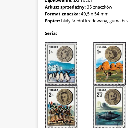
Ząbkowanie
: ZG 10¾:11
Arkusz sprzedażny:
35 znaczków
Format znaczka:
40,5 x 54 mm
Papier:
biały średni kredowany, guma b
Seria: