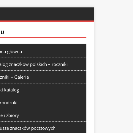
NU
ona główna
alog znaczków polskich – roczniki
zniki – Galeria
ki katalog
rnodruki
ie i zbiory
usze znaczków pocztowych