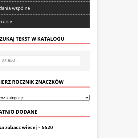
ania wspólne
tronie
ZUKAJ TEKST W KATALOGU
IERZ ROCZNIK ZNACZKÓW
ATNIO DODANE
ka zobacz więcej – 5520