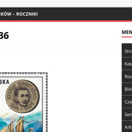
KÓW – ROCZNIKI
36
ME
Str
Kat
Roc
Blo
Cza
Ser
Ark