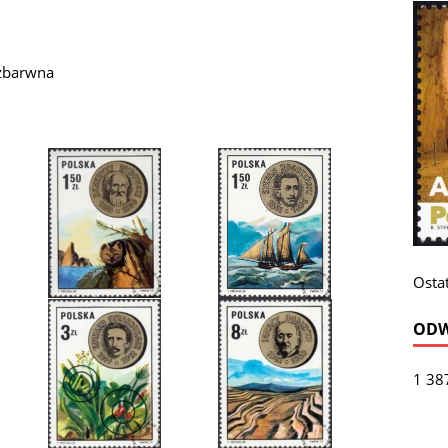
ezbarwna
Ostat
ODW
1 38