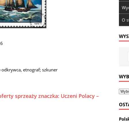
Wyd
O s
WYS
36
 odkrywca, etnograf; szkuner
WYB
ferty sprzeaży znaczka: Uczeni Polacy –
OST
Pols