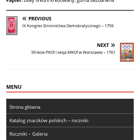
Papier:
biały średni kredowany, guma bezbarwna
PREVIOUS
IX Kongres Stronnictwa Demokratycznego – 1759
NEXT
50 lecie PKOl i sesja MKOl w Warszawie – 1761
MENU
Strona główna
Katalog znaczków polskich – roczniki
Roczniki – Galeria