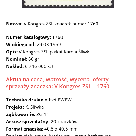
Nazwa:
V Kongres ZSL znaczek numer 1760
Numer katalogowy:
1760
W obiegu od:
29.03.1969 r.
Opis:
V Kongres ZSL plakat Karola Śliwki
Nominał:
60 gr
Nakład:
6 746 000 szt.
Aktualna cena, watrość, wycena, oferty
sprzeaży znaczka: V Kongres ZSL – 1760
Technika druku:
offset PWPW
Projekt:
K. Śliwka
Ząbkowanie:
ZG 11
Arkusz sprzedażny:
20 znaczków
Format znaczka:
40,5 x 40,5 mm