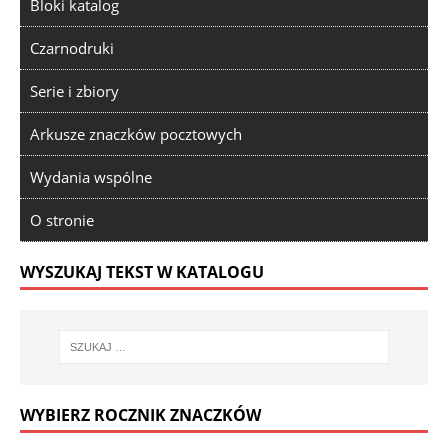
Bloki katalog
Czarnodruki
Serie i zbiory
Arkusze znaczków pocztowych
Wydania wspólne
O stronie
WYSZUKAJ TEKST W KATALOGU
WYBIERZ ROCZNIK ZNACZKÓW