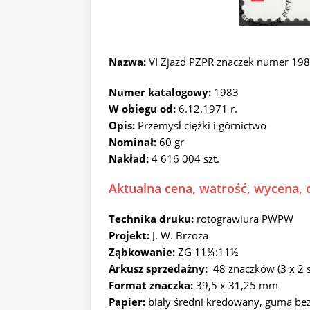
Nazwa:
VI Zjazd PZPR znaczek numer 19
Numer katalogowy:
1983
W obiegu od:
6.12.1971 r.
Opis:
Przemysł ciężki i górnictwo
Nominał:
60 gr
Nakład:
4 616 004 szt.
Aktualna cena, watrość, wycena, o
Technika druku:
rotograwiura PWPW
Projekt:
J. W. Brzoza
Ząbkowanie:
ZG 11¼:11½
Arkusz sprzedażny:
48 znaczków (3 x 2 
Format znaczka:
39,5 x 31,25 mm
Papier:
biały średni kredowany, guma b