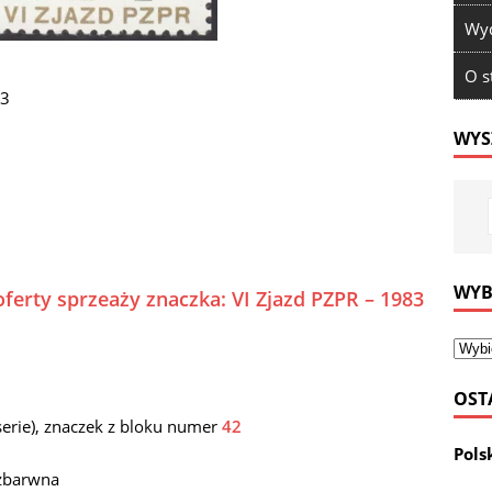
Wyd
O s
83
WYS
WYB
ferty sprzeaży znaczka: VI Zjazd PZPR – 1983
OST
serie), znaczek z bloku numer
42
Pols
ezbarwna