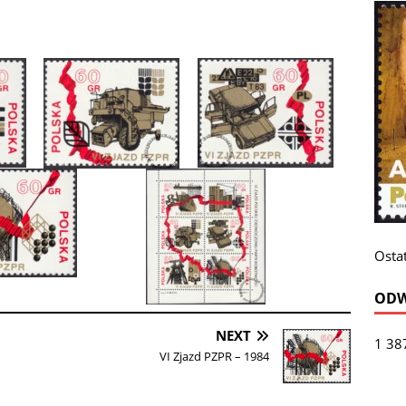
Ostat
ODW
NEXT
1 38
VI Zjazd PZPR – 1984