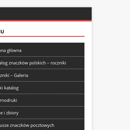
NU
ona główna
alog znaczków polskich – roczniki
zniki – Galeria
ki katalog
rnodruki
ie i zbiory
usze znaczków pocztowych