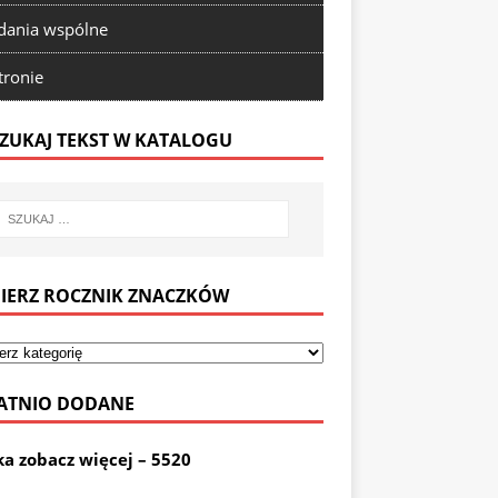
ania wspólne
tronie
ZUKAJ TEKST W KATALOGU
IERZ ROCZNIK ZNACZKÓW
ATNIO DODANE
ka zobacz więcej – 5520