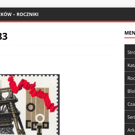
KÓW – ROCZNIKI
83
ME
Str
Kat
Roc
Blo
Cza
Ser
Ark