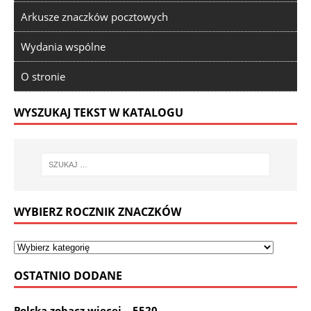
Arkusze znaczków pocztowych
Wydania wspólne
O stronie
WYSZUKAJ TEKST W KATALOGU
WYBIERZ ROCZNIK ZNACZKÓW
OSTATNIO DODANE
Polska zobacz więcej – 5520