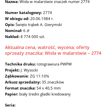
Nazwa:
Wisła w malarstwie znaczek numer 2774
Numer katalogowy:
2774
W obiegu od:
20.06.1984 r.
Opis:
Święto trąbek A. Gierymski
Nominał:
6 zł
Nakład:
8 774 000 szt.
Aktualna cena, watrość, wycena, oferty
sprzeaży znaczka: Wisła w malarstwie – 2774
Technika druku:
rotograwiura PWPW
Projekt:
J. Wysocki
Ząbkowanie
: ZG 11:10¾
Arkusz sprzedażny:
35 znaczków
Format znaczka:
54 x 40,5 mm
Papier:
biały średni gładki kredowany
Seria: