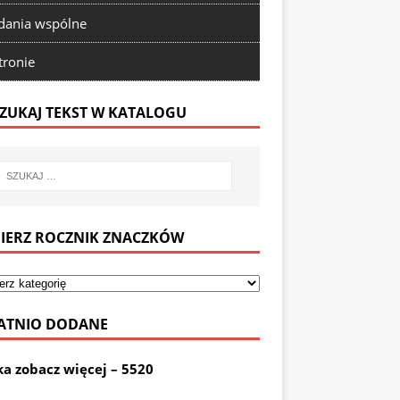
ania wspólne
tronie
ZUKAJ TEKST W KATALOGU
IERZ ROCZNIK ZNACZKÓW
ATNIO DODANE
ka zobacz więcej – 5520