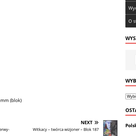
Wyd
O s
WYS
WYB
 mm (blok)
OST
NEXT
Pols
zerwy-
Witkacy – twórca wizjoner – Blok 187