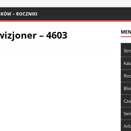
KÓW – ROCZNIKI
wizjoner – 4603
ME
Str
Kat
Roc
Blo
Cza
Ser
Ark