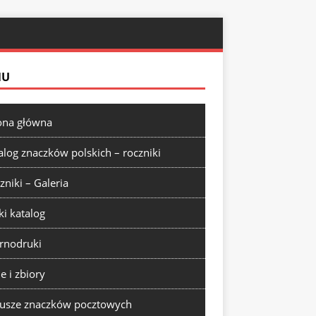
NU
ona główna
alog znaczków polskich – roczniki
zniki – Galeria
ki katalog
rnodruki
ie i zbiory
usze znaczków pocztowych