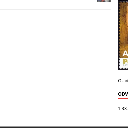
Ostat
ODW
1 38