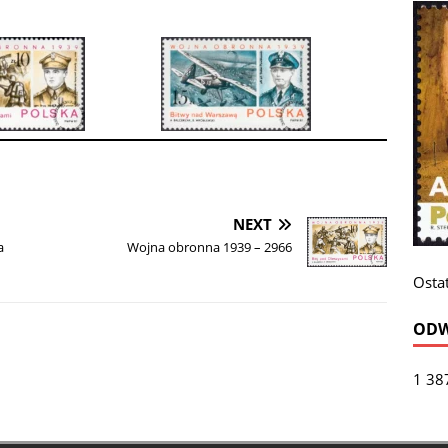
NEXT
a
Wojna obronna 1939 – 2966
Ostat
ODW
1 38