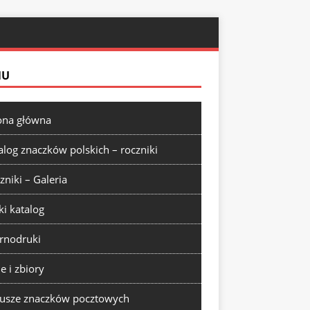
NU
ona główna
alog znaczków polskich – roczniki
zniki – Galeria
ki katalog
rnodruki
ie i zbiory
usze znaczków pocztowych