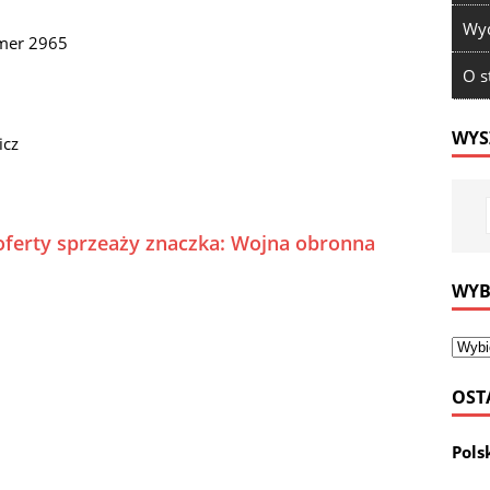
Wyd
mer 2965
O s
WYS
icz
oferty sprzeaży znaczka: Wojna obronna
WYB
OST
Pols