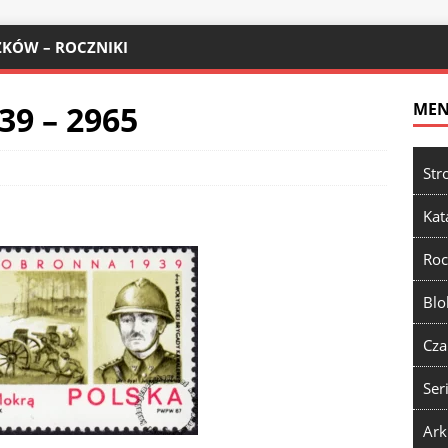
KÓW – ROCZNIKI
39 – 2965
ME
Str
Kat
Roc
Blo
Cza
Ser
Ark