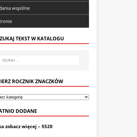
ania wspólne
tronie
ZUKAJ TEKST W KATALOGU
IERZ ROCZNIK ZNACZKÓW
ATNIO DODANE
ka zobacz więcej – 5520