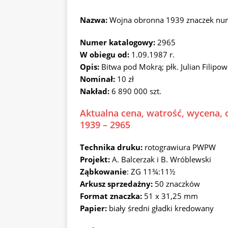
Nazwa:
Wojna obronna 1939 znaczek nu
Numer katalogowy:
2965
W obiegu od:
1.09.1987 r.
Opis:
Bitwa pod Mokrą; płk. Julian Filipow
Nominał:
10 zł
Nakład:
6 890 000 szt.
Aktualna cena, watrość, wycena, 
1939 – 2965
Technika druku:
rotograwiura PWPW
Projekt:
A. Balcerzak i B. Wróblewski
Ząbkowanie
: ZG 11¾:11½
Arkusz sprzedażny:
50 znaczków
Format znaczka:
51 x 31,25 mm
Papier:
biały średni gładki kredowany