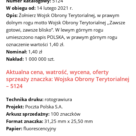
Numer katalogowy:
5124
W obiegu od:
14 lutego 2021 r.
Opis:
Żołnierz Wojsk Obrony Terytorialnej, w prawym
dolnym rogu motto Wojsk Obrony Terytorialnej ,,Zawsze
gotowi, zawsze blisko”. W lewym górnym rogu
umieszczono napis POLSKA, w prawym górnym rogu
oznaczenie wartości 1,40 zł.
Nominał:
1,40 zł
Nakład:
1 000 000 szt.
Aktualna cena, watrość, wycena, oferty
sprzeaży znaczka: Wojska Obrony Terytorialnej
– 5124
Technika druku:
rotograwiura
Projekt:
Poczta Polska S.A.
Arkusz sprzedażny:
100 znaczków
Format znaczka:
31,25 mm x 25,50 mm
Papier:
fluorescencyjny