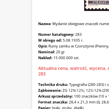
Nazwa:
Wydanie obiegowe znaczek nume
Numer katalogowy:
283
W obiegu od:
5.08.1935 r.
Opis:
Ruiny zamku w Czorsztynie (Pienin
Nominał:
20 gr
Nakład:
15 000 000 szt.
Aktualna cena, watrość, wycena, 
283
Technika druku:
Typografia (280-283) i s
Ząbkowanie:
ZG 12¾:12½; 12½:12¾ (290);
Arkusz sprzedażny:
100 znaczków (10 x 
Format znaczka:
28,4 x 21,3 mm (I); 28,6
Papier:
biały, gruby, gładki