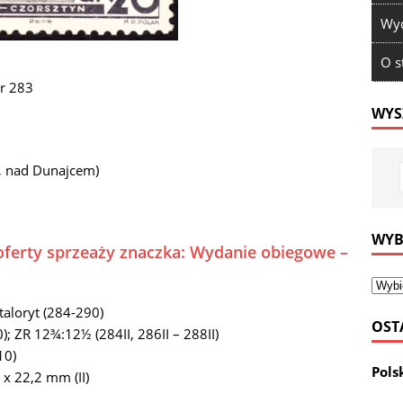
Wyd
O s
r 283
WYS
y, nad Dunajcem)
WYB
oferty sprzeaży znaczka: Wydanie obiegowe –
taloryt (284-290)
OST
 ZR 12¾:12½ (284II, 286II – 288II)
10)
Pols
 x 22,2 mm (II)