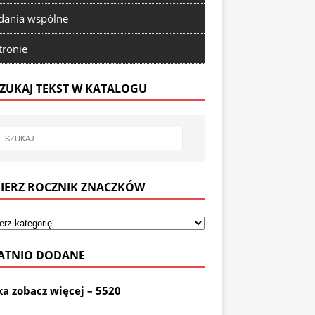
ania wspólne
tronie
ZUKAJ TEKST W KATALOGU
IERZ ROCZNIK ZNACZKÓW
ATNIO DODANE
ka zobacz więcej – 5520