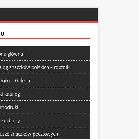
NU
ona główna
alog znaczków polskich – roczniki
zniki – Galeria
ki katalog
rnodruki
ie i zbiory
usze znaczków pocztowych