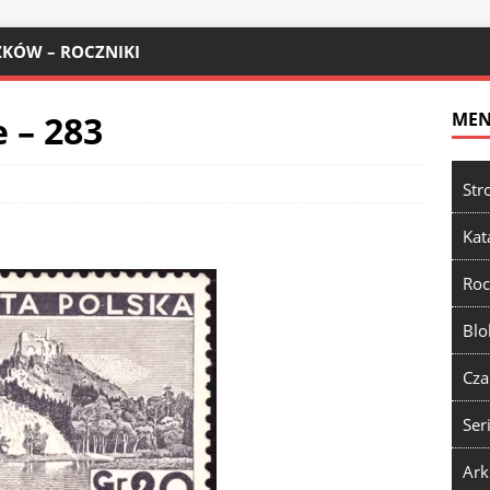
KÓW – ROCZNIKI
 – 283
ME
Str
Kat
Roc
Blo
Cza
Ser
Ark