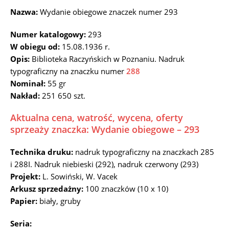
Nazwa:
Wydanie obiegowe znaczek numer 293
Numer katalogowy:
293
W obiegu od:
15.08.1936 r.
Opis:
Biblioteka Raczyńskich w Poznaniu. Nadruk
typograficzny na znaczku numer
288
Nominał:
55 gr
Nakład:
251 650 szt.
Aktualna cena, watrość, wycena, oferty
sprzeaży znaczka: Wydanie obiegowe – 293
Technika druku:
nadruk typograficzny na znaczkach 285
i 288I. Nadruk niebieski (292), nadruk czerwony (293)
Projekt:
L. Sowiński, W. Vacek
Arkusz sprzedażny:
100 znaczków (10 x 10)
Papier:
biały, gruby
Seria: