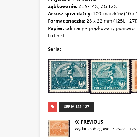
Ząbkowanie:
ZL 9-14½; ZG 12½
Arkusz sprzedażny:
100 znaczków (10 x 1
Format znaczka:
28 x 22 mm (125I, 127I);
Papier:
odmiany – prążkowany pionowo; bia
b.cienki
Seria:
SERIA 125-127
PREVIOUS
Wydanie obiegowe – Siewca – 126