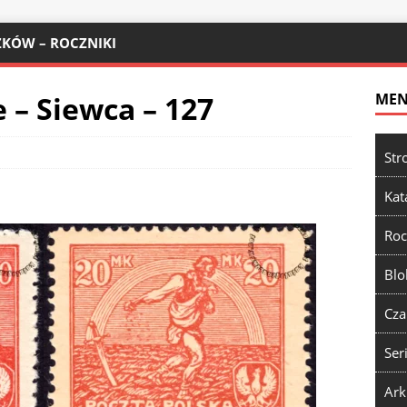
KÓW – ROCZNIKI
– Siewca – 127
ME
Str
Kat
Roc
Blo
Cza
Ser
Ark