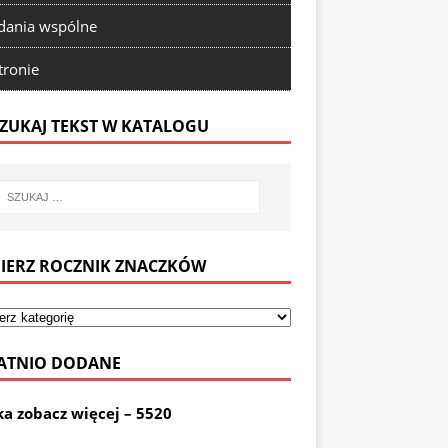
ania wspólne
tronie
ZUKAJ TEKST W KATALOGU
IERZ ROCZNIK ZNACZKÓW
ATNIO DODANE
ka zobacz więcej – 5520