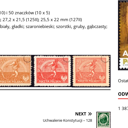
0) i 50 znaczków (10 x 5)
 27,2 x 21,5 (125II); 25,5 x 22 mm (127II)
ły, gładki; szaroniebieski; szorstki, gruby, gąbczasty;
Ostat
ODW
1 38
NEXT
Uchwalenie Konstytucji – 128