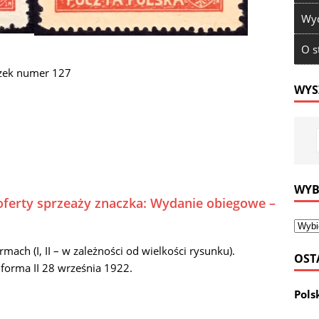
Wyd
O s
zek numer 127
WYS
WYB
oferty sprzeaży znaczka: Wydanie obiegowe –
ach (I, II – w zależności od wielkości rysunku).
OST
 forma II 28 września 1922.
Pols