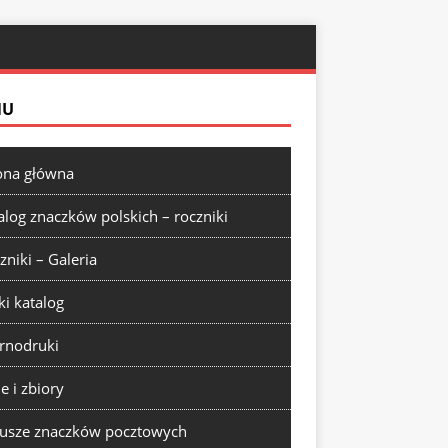
NU
ona główna
alog znaczków polskich – roczniki
zniki – Galeria
ki katalog
rnodruki
ie i zbiory
usze znaczków pocztowych