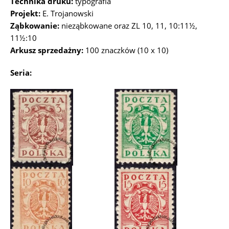
Technika druku:
typografia
Projekt:
E. Trojanowski
Ząbkowanie:
nieząbkowane oraz ZL 10, 11, 10:11½,
11½:10
Arkusz sprzedażny:
100 znaczków (10 x 10)
Seria: